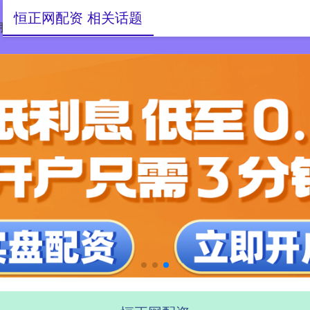
恒正网配资 相关话题
股票配资平台大全
南京网上配资