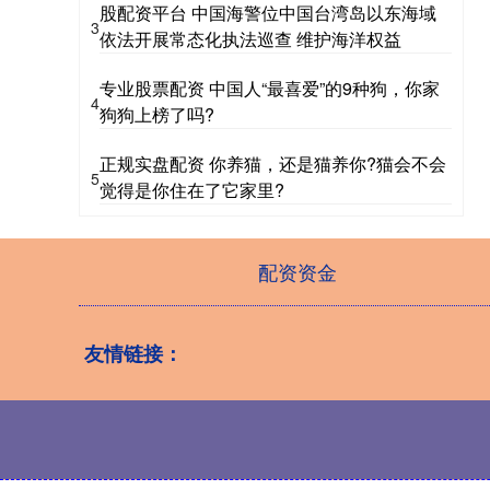
股配资平台 中国海警位中国台湾岛以东海域
3
依法开展常态化执法巡查 维护海洋权益
专业股票配资 中国人“最喜爱”的9种狗，你家
4
狗狗上榜了吗?
正规实盘配资 你养猫，还是猫养你?猫会不会
5
觉得是你住在了它家里?
配资资金
友情链接：