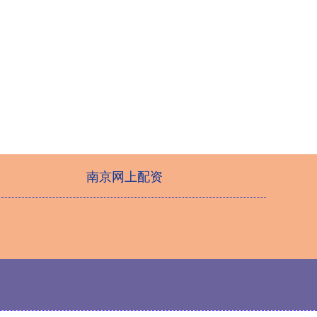
南京网上配资