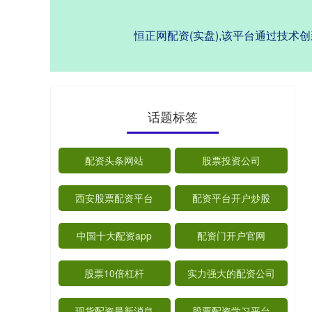
恒正网配资(实盘),该平台通过技
话题标签
配资头条网站
股票投资公司
西安股票配资平台
配资平台开户炒股
中国十大配资app
配资门开户官网
股票10倍杠杆
实力强大的配资公司
现货配资最新消息
股票配资学习平台